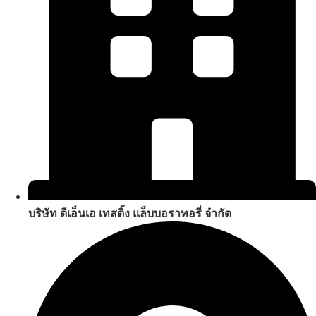
บริษัท ดีเอ็นเอ เทสติ้ง แล็บบอราทอรี่ จำกัด