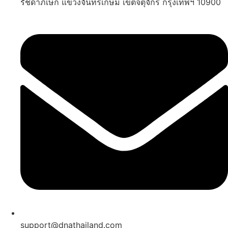
รัชดาภิเษก แขวงจันทรเกษม เขตจตุจักร กรุงเทพฯ 10900
support@dnathailand.com