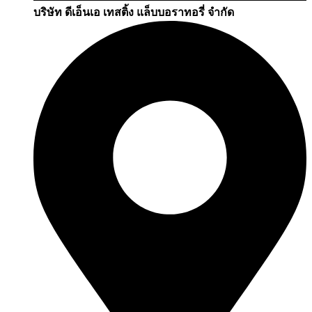
บริษัท ดีเอ็นเอ เทสติ้ง แล็บบอราทอรี่ จำกัด