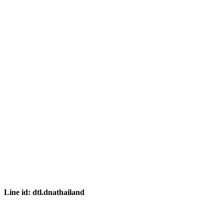
Line id: dtl.dnathailand