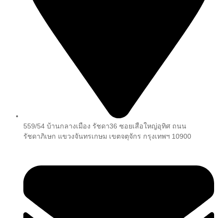
559/54 บ้านกลางเมือง รัชดา36 ซอยเสือใหญ่อุทิศ ถนน
รัชดาภิเษก แขวงจันทรเกษม เขตจตุจักร กรุงเทพฯ 10900