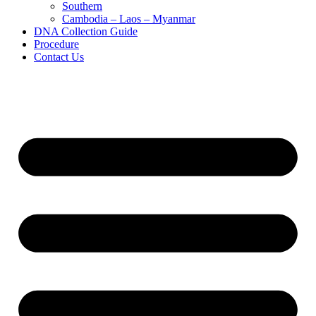
Southern
Cambodia – Laos – Myanmar
DNA Collection Guide
Procedure
Contact Us