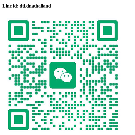
Line id: dtl.dnathailand